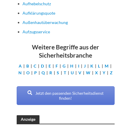
Aufhebelschutz
Aufklärungsquote
Außenhautüberwachung
Aufzugsservice
Weitere Begriffe aus der
Sicherheitsbranche
A
|
B
|
C
|
D
|
E
|
F
|
G
|
H
|
I
|
J
|
K
|
L
|
M
|
N
|
O
|
P
|
Q
|
R
|
S
|
T
|
U
|
V
|
W
|
X
|
Y
|
Z
Jetzt den passenden Sicherheitsdienst
finden!
Anzeige