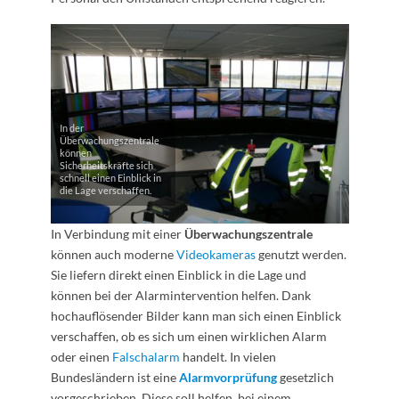
In der
Überwachungszentrale
können
Sicherheitskräfte sich
schnell einen Einblick in
die Lage verschaffen.
In Verbindung mit einer
Überwachungszentrale
können auch moderne
Videokameras
genutzt werden.
Sie liefern direkt einen Einblick in die Lage und
können bei der Alarmintervention helfen. Dank
hochauflösender Bilder kann man sich einen Einblick
verschaffen, ob es sich um einen wirklichen Alarm
oder einen
Falschalarm
handelt. In vielen
Bundesländern ist eine
Alarmvorprüfung
gesetzlich
vorgeschrieben. Diese soll helfen, bei einem