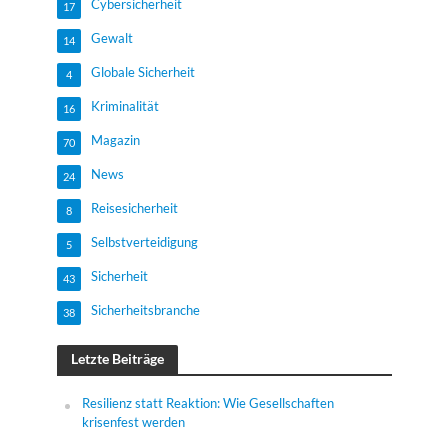
Cybersicherheit
17
Gewalt
14
Globale Sicherheit
4
Kriminalität
16
Magazin
70
News
24
Reisesicherheit
8
Selbstverteidigung
5
Sicherheit
43
Sicherheitsbranche
38
Letzte Beiträge
Resilienz statt Reaktion: Wie Gesellschaften
krisenfest werden