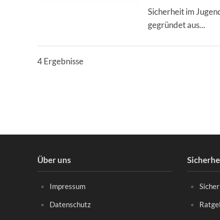
Sicherheit im Jugend
gegründet aus...
4 Ergebnisse
Über uns
Sicherh
Impressum
Siche
Datenschutz
Ratgeb