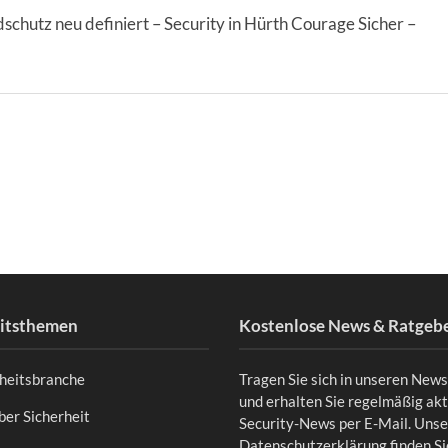
schutz neu definiert – Security in Hürth Courage Sicher –
eitsthemen
Kostenlose News & Ratgeb
rheitsbranche
Tragen Sie sich in unseren News
und erhalten Sie regelmäßig akt
er Sicherheit
Security-News per E-Mail. Uns
Datenschutzerklärung finden S