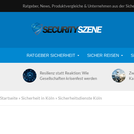
Ratgeber, News, Produktvergleiche & Unternehmen aus der Sich
RATGEBER SICHERHEIT
SICHER REISEN
S
Resilienz statt Reaktion: Wie
Zw
Gesellschaften krisenfest werden
Ka
Startseite
»
Sicherheit in Köln
»
Sicherheitsdienste Köln