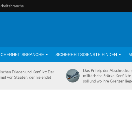
erheitsbranche
ICHERHEITSBRANCHE
SICHERHEITSDIENSTE FINDEN
M
Das Prinzip der Abschrecku
ischen Frieden und Konflikt: Der
militärische Stärke Konflikte
mpf von Staaten, der nie endet
soll und wo ihre Grenzen lieg