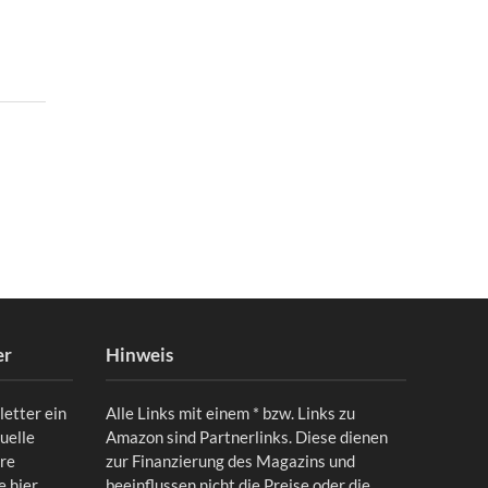
er
Hinweis
letter ein
Alle Links mit einem * bzw. Links zu
uelle
Amazon sind Partnerlinks. Diese dienen
ere
zur Finanzierung des Magazins und
ie
hier
.
beeinflussen nicht die Preise oder die