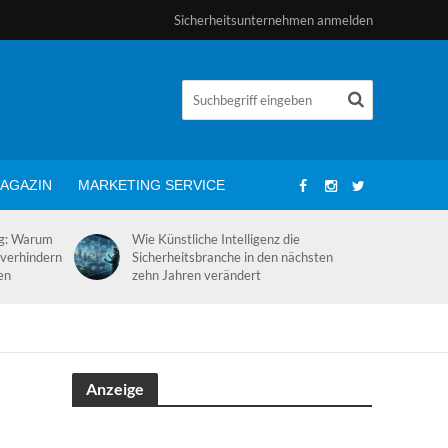
Sicherheitsunternehmen anmelden
AGAZIN
MARKETING SERVICE
ng: Warum
Wie Künstliche Intelligenz die
 verhindern
Sicherheitsbranche in den nächsten
en
zehn Jahren verändert
Anzeige