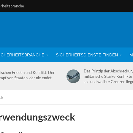
erheitsbranche
ICHERHEITSBRANCHE
SICHERHEITSDIENSTE FINDEN
M
Das Prinzip der Abschrecku
ischen Frieden und Konflikt: Der
militärische Stärke Konflikte
mpf von Staaten, der nie endet
soll und wo ihre Grenzen lieg
ck
erwendungszweck