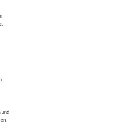
s
e.
n
n und
ren