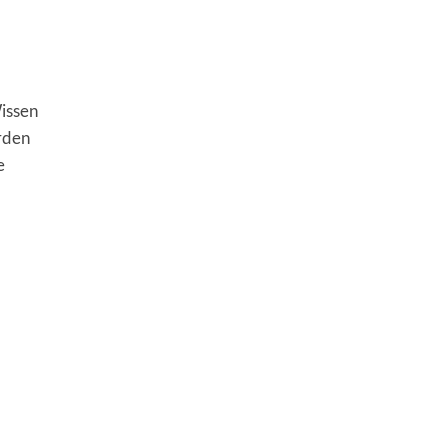
issen
rden
e