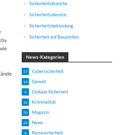
Sicherheitsbranche
Sicherheitsdienste
Sicherheitsbekleidung
r
Sicherheit auf Baustellen
ktiv
 wie
News-Kategorien
Cybersicherheit
17
 Hände
Gewalt
14
Globale Sicherheit
4
Kriminalität
16
Magazin
70
News
24
Reisesicherheit
8