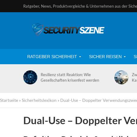
Ratgeber, News, Produktvergleiche & Unternehmen aus der Sich
RATGEBER SICHERHEIT
SICHER REISEN
S
Resilienz statt Reaktion: Wie
Zw
Gesellschaften krisenfest werden
Ka
Startseite
»
Sicherheitslexikon
»
Dual-Use – Doppelter Verwendungszwe
Dual-Use – Doppelter V