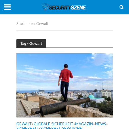
Startseite
»
Gewalt
Tag - Gewalt
GEWALT
GLOBALE SICHERHEIT
MAGAZIN
NEWS
•
•
•
•
SICHERHEIT
SICHERHEITSBRANCHE
•