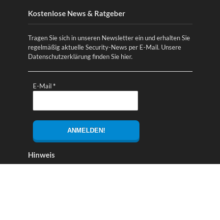
Kostenlose News & Ratgeber
Tragen Sie sich in unseren Newsletter ein und erhalten Sie
regelmäßig aktuelle Security-News per E-Mail. Unsere
Datenschutzerklärung finden Sie
hier
.
E-Mail
*
Hinweis
Alle Links mit einem * bzw. Links zu Amazon sind
Partnerlinks. Diese dienen zur Finanzierung des Magazins
und beeinflussen nicht die Preise oder die Produktauswahl!
Falls nicht anders angegeben, liegen die Bildrechte bei