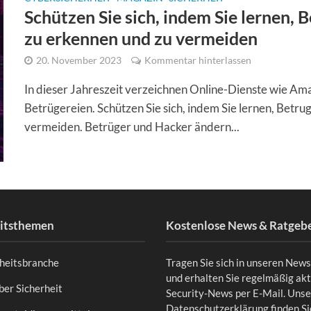
Schützen Sie sich, indem Sie lernen, 
zu erkennen und zu vermeiden
20. November 2023
Kommentar hinterlassen
In dieser Jahreszeit verzeichnen Online-Dienste wie Am
Betrügereien. Schützen Sie sich, indem Sie lernen, Betru
vermeiden. Betrüger und Hacker ändern...
eitsthemen
Kostenlose News & Ratgeb
rheitsbranche
Tragen Sie sich in unseren News
und erhalten Sie regelmäßig akt
er Sicherheit
Security-News per E-Mail. Uns
Datenschutzerklärung finden S