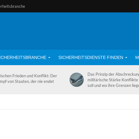
erheitsbranche
ICHERHEITSBRANCHE
SICHERHEITSDIENSTE FINDEN
M
Das Prinzip der Abschrecku
ischen Frieden und Konflikt: Der
militärische Stärke Konflikte
mpf von Staaten, der nie endet
soll und wo ihre Grenzen lieg