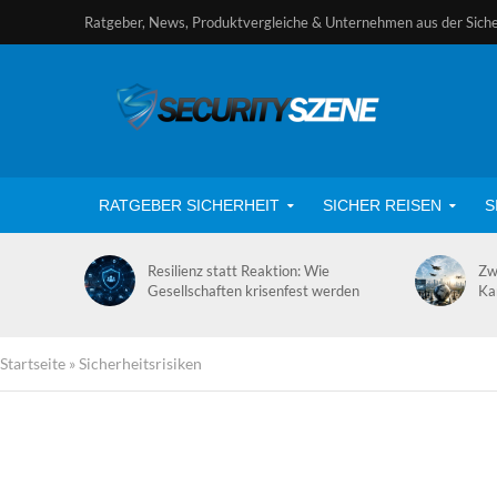
Ratgeber, News, Produktvergleiche & Unternehmen aus der Sich
RATGEBER SICHERHEIT
SICHER REISEN
S
Resilienz statt Reaktion: Wie
Zw
Gesellschaften krisenfest werden
Ka
Startseite
»
Sicherheitsrisiken