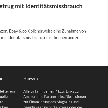
Betrug mit Identitätsmissbrauch
azon, Ebay & co. üblicherweise eine Zunahme von
g mit Identitätsmissbrauch zu erkennen und zu
er
Hinweis
letter ein
Alle Links mit einem * bzw. Links zu
uelle
Amazon sind Partnerlinks. Diese dienen
ere
zur Finanzierung des Magazins und
ie
hier
.
beeinflussen nicht die Preise oder die