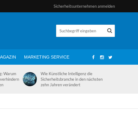
Sicherheitsunternehmen anmelden
AGAZIN
MARKETING SERVICE
ng: Warum
Wie Künstliche Intelligenz die
 verhindern
Sicherheitsbranche in den nächsten
en
zehn Jahren verändert