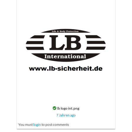
lb logo int.png
7 Jahren ago
You must
login
to post comments