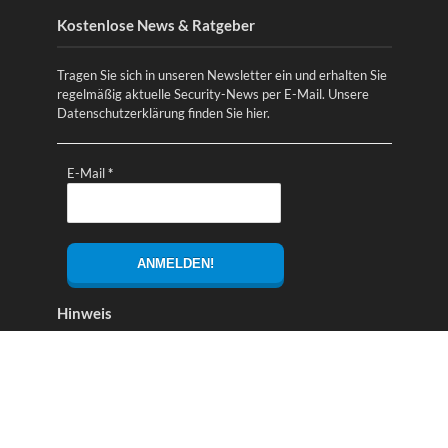
Kostenlose News & Ratgeber
Tragen Sie sich in unseren Newsletter ein und erhalten Sie
regelmäßig aktuelle Security-News per E-Mail. Unsere
Datenschutzerklärung finden Sie
hier
.
E-Mail
*
Hinweis
Alle Links mit einem * bzw. Links zu Amazon sind
Partnerlinks. Diese dienen zur Finanzierung des Magazins
und beeinflussen nicht die Preise oder die Produktauswahl!
Falls nicht anders angegeben, liegen die Bildrechte bei