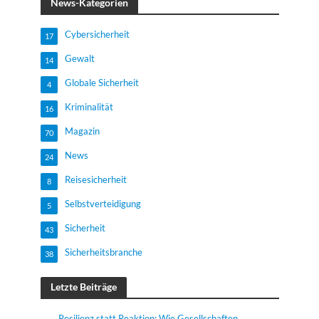
News-Kategorien
Cybersicherheit
17
Gewalt
14
Globale Sicherheit
4
Kriminalität
16
Magazin
70
News
24
Reisesicherheit
8
Selbstverteidigung
5
Sicherheit
43
Sicherheitsbranche
38
Letzte Beiträge
Resilienz statt Reaktion: Wie Gesellschaften