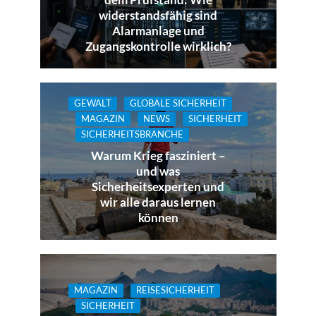
widerstandsfähig sind
Alarmanlage und
Zugangskontrolle wirklich?
GEWALT
GLOBALE SICHERHEIT
MAGAZIN
NEWS
SICHERHEIT
SICHERHEITSBRANCHE
Warum Krieg fasziniert –
und was
Sicherheitsexperten und
wir alle daraus lernen
können
MAGAZIN
REISESICHERHEIT
SICHERHEIT