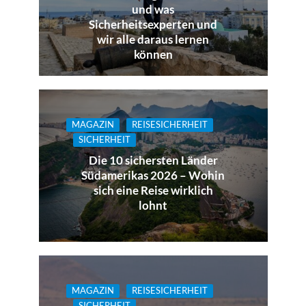
und was
Sicherheitsexperten und
wir alle daraus lernen
können
MAGAZIN
REISESICHERHEIT
SICHERHEIT
Die 10 sichersten Länder
Südamerikas 2026 – Wohin
sich eine Reise wirklich
lohnt
MAGAZIN
REISESICHERHEIT
SICHERHEIT