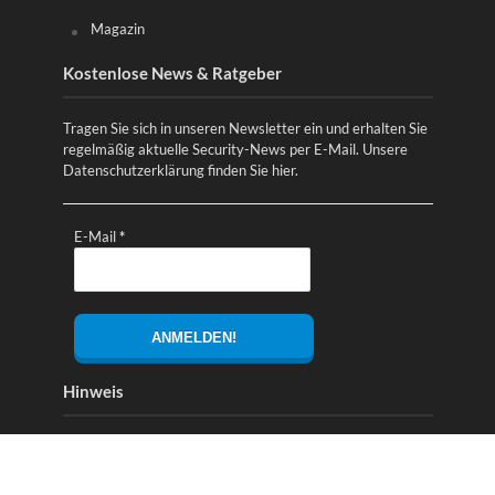
Magazin
Kostenlose News & Ratgeber
Tragen Sie sich in unseren Newsletter ein und erhalten Sie
regelmäßig aktuelle Security-News per E-Mail. Unsere
Datenschutzerklärung finden Sie
hier
.
E-Mail
*
Hinweis
Alle Links mit einem * bzw. Links zu Amazon sind
Partnerlinks. Diese dienen zur Finanzierung des Magazins
und beeinflussen nicht die Preise oder die Produktauswahl!