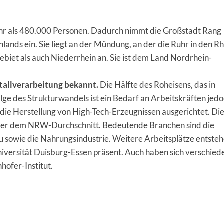
hr als 480.000 Personen. Dadurch nimmt die Großstadt Rang 
lands ein. Sie liegt an der Mündung, an der die Ruhr in den Rh
ebiet als auch Niederrhein an. Sie ist dem Land Nordrhein-
etallverarbeitung bekannt.
Die Hälfte des Roheisens, das in
olge des Strukturwandels ist ein Bedarf an Arbeitskräften jed
f die Herstellung von High-Tech-Erzeugnissen ausgerichtet. Di
 über dem NRW-Durchschnitt. Bedeutende Branchen sind die
u sowie die Nahrungsindustrie. Weitere Arbeitsplätze entste
niversität Duisburg-Essen präsent. Auch haben sich verschied
hofer-Institut.