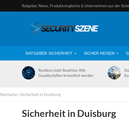
Ratgeber, News, Produktvergleiche & Unternehmen aus der Sich
RATGEBER SICHERHEIT
SICHER REISEN
S
Resilienz statt Reaktion: Wie
Zw
Gesellschaften krisenfest werden
Ka
Startseite
»
Sicherheit in Duisburg
Sicherheit in Duisburg