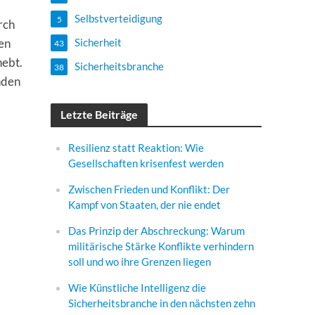
Selbstverteidigung
5
rch
en
Sicherheit
43
hebt.
Sicherheitsbranche
38
nden
Letzte Beiträge
Resilienz statt Reaktion: Wie
Gesellschaften krisenfest werden
Zwischen Frieden und Konflikt: Der
Kampf von Staaten, der nie endet
Das Prinzip der Abschreckung: Warum
militärische Stärke Konflikte verhindern
soll und wo ihre Grenzen liegen
Wie Künstliche Intelligenz die
Sicherheitsbranche in den nächsten zehn