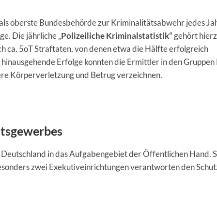
 als oberste Bundesbehörde zur Kriminalitätsabwehr jedes Ja
. Die jährliche „
Polizeiliche Kriminalstatistik“
gehört hierz
h ca. 5oT Straftaten, von denen etwa die Hälfte erfolgreich
 hinausgehende Erfolge konnten die Ermittler in den Gruppe
ere Körperverletzung und Betrug verzeichnen.
itsgewerbes
n Deutschland in das Aufgabengebiet der Öffentlichen Hand. 
 Besonders zwei Exekutiveinrichtungen verantworten den Schut