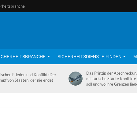
erheitsbranche
ICHERHEITSBRANCHE
SICHERHEITSDIENSTE FINDEN
M
Das Prinzip der Abschrecku
ischen Frieden und Konflikt: Der
militärische Stärke Konflikte
mpf von Staaten, der nie endet
soll und wo ihre Grenzen lieg