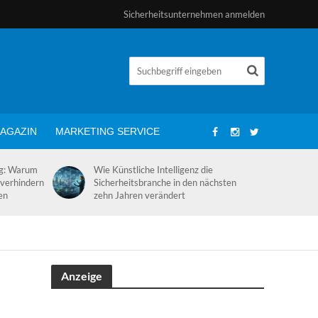
Sicherheitsunternehmen anmelden
AGAZIN
MARKETING SERVICE
ng: Warum
Wie Künstliche Intelligenz die
 verhindern
Sicherheitsbranche in den nächsten
en
zehn Jahren verändert
Anzeige