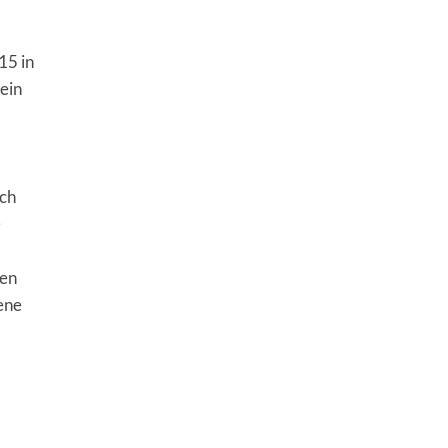
15 in
ein
och
e
hen
ene