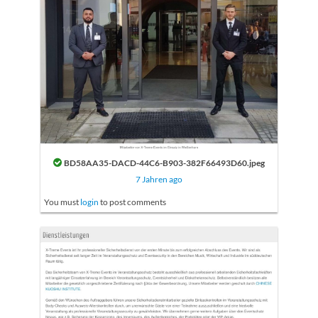
BD58AA35-DACD-44C6-B903-382F66493D60.jpeg
7 Jahren ago
You must
login
to post comments