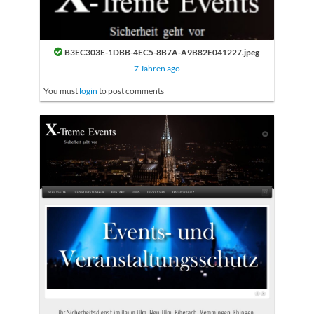
B3EC303E-1DBB-4EC5-8B7A-A9B82E041227.jpeg
7 Jahren ago
You must
login
to post comments