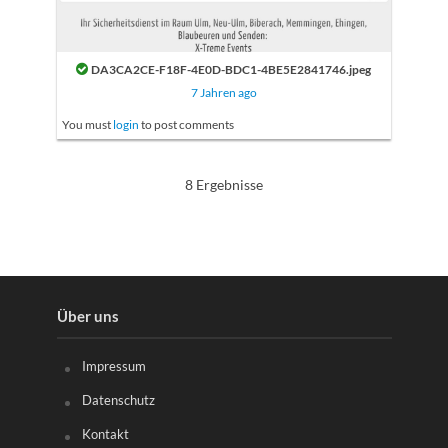
DA3CA2CE-F18F-4E0D-BDC1-4BE5E2841746.jpeg
7 Jahren ago
You must
login
to post comments
8 Ergebnisse
Über uns
Impressum
Datenschutz
Kontakt