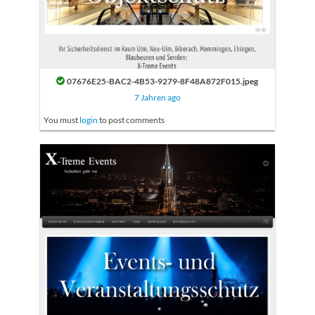
07676E25-BAC2-4B53-9279-8F48A872F015.jpeg
7 Jahren ago
You must
login
to post comments