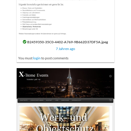
B2459350-35C0-4402-A769-9B662D37DF5A.jpeg
7 Jahren ago
You must
login
to post comments