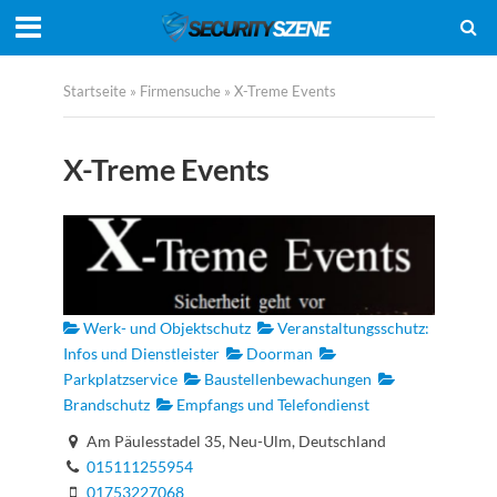
Startseite
»
Firmensuche
»
X-Treme Events
X-Treme Events
Werk- und Objektschutz
Veranstaltungsschutz:
Infos und Dienstleister
Doorman
Parkplatzservice
Baustellenbewachungen
Brandschutz
Empfangs und Telefondienst
Am Päulesstadel 35, Neu-Ulm, Deutschland
015111255954
01753227068