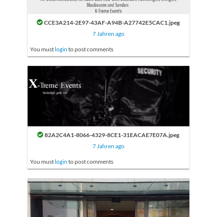
CCE3A214-2E97-43AF-A94B-A27742E5CAC1.jpeg
7 Jahren ago
You must
login
to post comments
82A2C4A1-8066-4329-8CE1-31EACAE7E07A.jpeg
7 Jahren ago
You must
login
to post comments