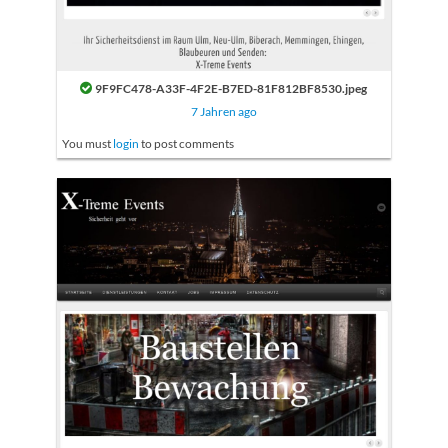
9F9FC478-A33F-4F2E-B7ED-81F812BF8530.jpeg
7 Jahren ago
You must
login
to post comments