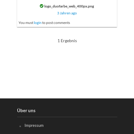
logo_duofarbe_web_400px.png
3 Jahren ago
You must
login
to post comments
1 Ergebnis
Über uns
Impressum